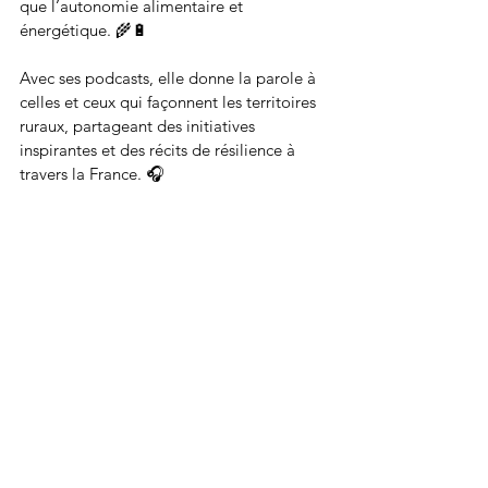
que l’autonomie alimentaire et 
énergétique. 🌾🔋 
Avec ses podcasts, elle donne la parole à 
celles et ceux qui façonnent les territoires 
ruraux, partageant des initiatives 
inspirantes et des récits de résilience à 
travers la France. 🎧 
❓ Qu'est-ce que la résilience ? 
❓ Quels défis spécifiques pour les 
territoires ruraux ? 
❓ Quels leviers pour agir efficacement ? 
🎙️ Plongez avec nous dans une 
conversation inspirante avec 
Félix VÈVE
, 
co-fondateur du collectif, qui nous 
partage la genèse de 
La Traverse
, les 
actions concrètes menées sur le terrain, 
les défis relevés, mais aussi les réussites et 
sources d'inspiration. 