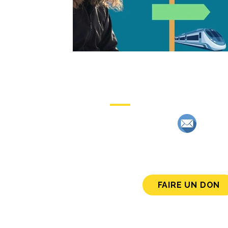
CONTACT
contact@kosmogonia.or
FAIRE UN DON