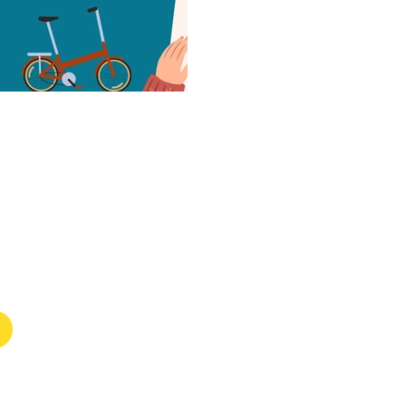
g
Mentions lé
Conditions d'util
Politiques en matiè
Politique de conf