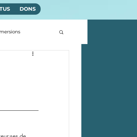
TUS
DONS
mersions
eur·ses de 