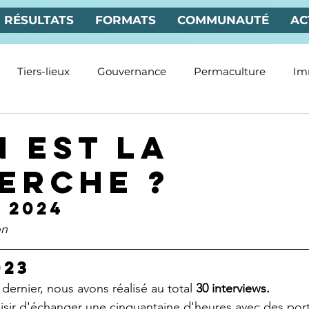
RÉSULTATS
FORMATS
COMMUNAUTÉ
AC
Tiers-lieux
Gouvernance
Permaculture
Im
Pays et villes
Kosmolettres
n est la
erche ?
R 2024
on
023
 dernier, nous avons réalisé au total 
30 interviews.
isir d'échanger une cinquantaine d'heures avec des port