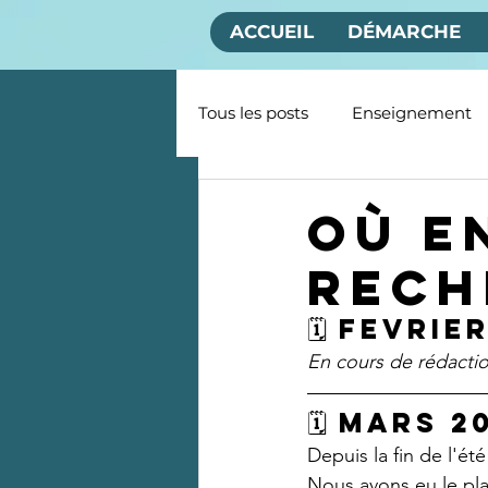
ACCUEIL
DÉMARCHE
Tous les posts
Enseignement
Evènements
Coulisses
Où e
rech
🗓️ FEVRIE
En cours de rédacti
🗓️ MARS 2
Depuis la fin de l'été
Nous avons eu le pla