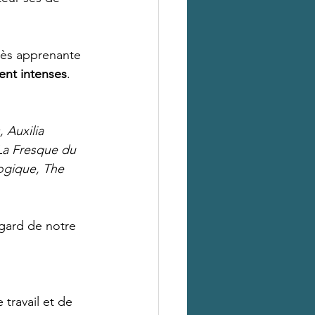
très apprenante 
ent intenses
. 
 Auxilia 
La Fresque du 
ogique, The 
gard de notre 
travail et de 